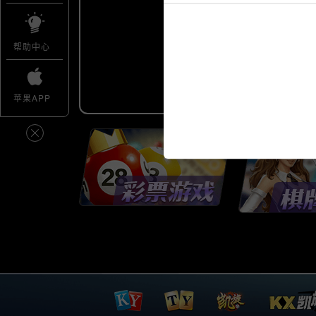
帮助中心
苹果
APP